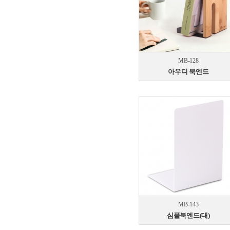
MB-128
아우디 북엔드
MB-143
심플북엔드(대)