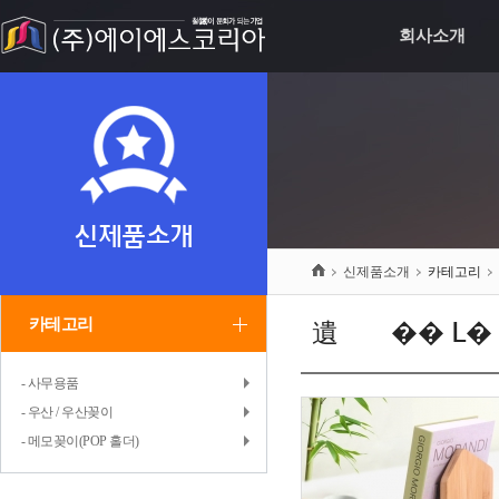
회사소개
신제품소개
신제품소개
카테고리
카테고리
遺곸뿏�� L
- 사무용품
- 우산 / 우산꽂이
- 메모꽂이(POP 홀더)