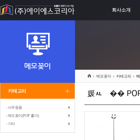
회사소개
메모꽂이
메모꽂이
카테고리
메
카테고리
媛ㅻ윮�� PO
- 사무용품
- 메모꽂이(POP 홀더)
- 기타