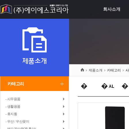
회사소개
제품소개
제품소개
카테고리
카테고리
�붿뿉�ㅻ턿�
- 사무용품
- 생활용품
- 휴지통
- 우산 / 우산꽂이