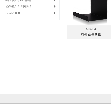
- 메모꽂이(POP 홀더)
- 스마트기기 액세서리
- 도서관용품
MB-134
디에스 북앤드