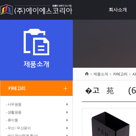
회사소개
제품소개
제품소개
카테고리
카테고리
�고븘苑귥씠(6
- 사무용품
- 생활용품
- 휴지통
- 우산 / 우산꽂이