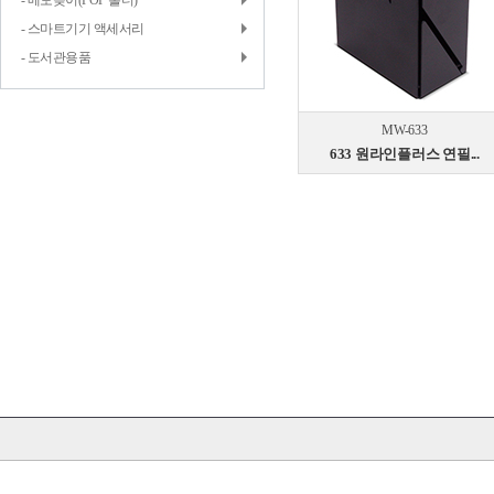
- 메모꽂이(POP 홀더)
- 스마트기기 액세서리
- 도서관용품
MW-633
633 원라인플러스 연필...