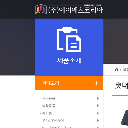
제품소개
제
카테고리
臾대
- 사무용품
- 생활용품
- 휴지통
- 우산 / 우산꽂이