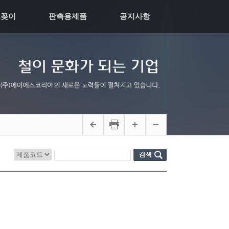
모꽂이
판촉용제품
공지사항