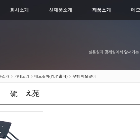
회사소개
신제품소개
제품소개
메
품소개
카테고리
메모꽂이(POP 홀더)
무빙 메모꽂이
튃 硫붾え苑귥씠