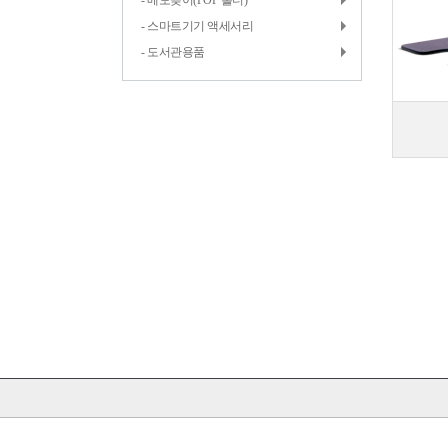
- 메모꽂이(POP 홀더)
- 스마트기기 액세서리
- 도서관용품