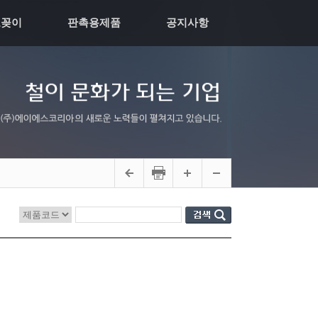
모꽂이
판촉용제품
공지사항