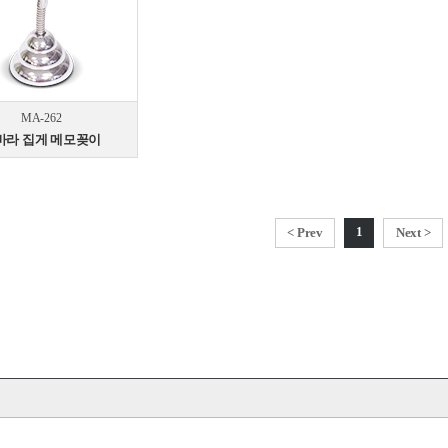
MA-262
바라 집게 메모꽂이
1
< Prev
Next >