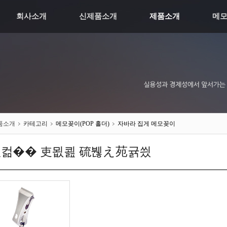
회사소개
신제품소개
제품소개
메
품소개
카테고리
메모꽂이(POP 홀더)
자바라 집게 메모꽂이
컮�� 吏묎쾶 硫붾え苑귥씠