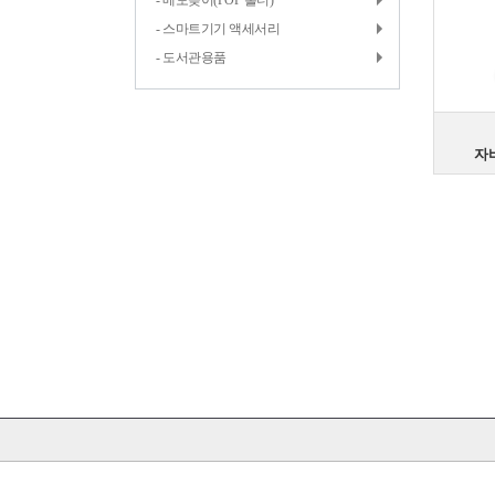
- 메모꽂이(POP 홀더)
- 스마트기기 액세서리
- 도서관용품
자