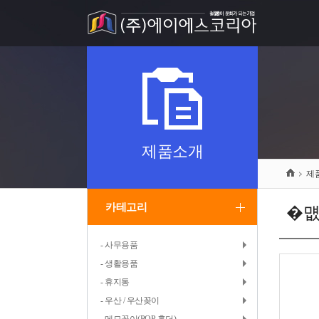
제품소개
제
카테고리
�먮
- 사무용품
- 생활용품
- 휴지통
- 우산 / 우산꽂이