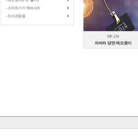
- 메모꽂이(POP 홀더)
- 스마트기기 액세서리
- 도서관용품
MF-214
자바라 양면 메모꽂이