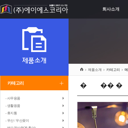
회사소개
제품소개
제품소개
카테고리
메
카테고리
�먮컮�� �
- 사무용품
- 생활용품
- 휴지통
- 우산 / 우산꽂이