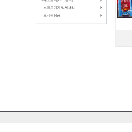
- 메모꽂이(POP 홀더)
- 스마트기기 액세서리
- 도서관용품