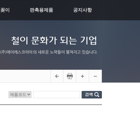
모꽂이
판촉용제품
공지사항