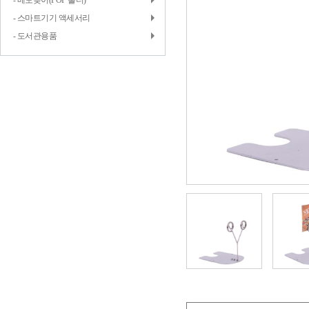
- 메모꽂이(POP 홀더)
- 스마트기기 액세서리
- 도서관용품