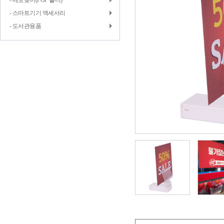
- 메모꽂이(POP 홀더)
- 스마트기기 액세서리
- 도서관용품