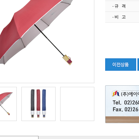
- 규 격
- 비 고