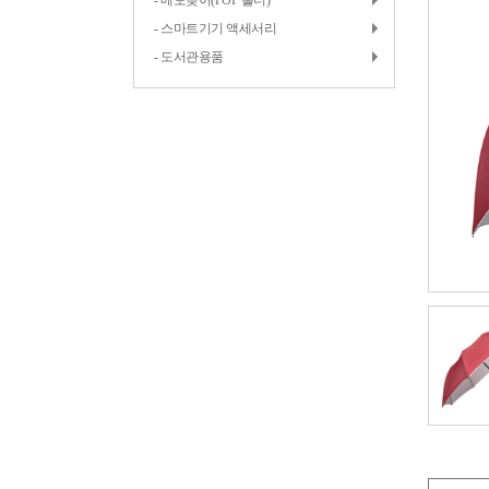
- 메모꽂이(POP 홀더)
- 스마트기기 액세서리
- 도서관용품