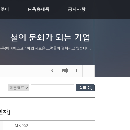
모꽂이
판촉용제품
공지사항
민자]
MX-752