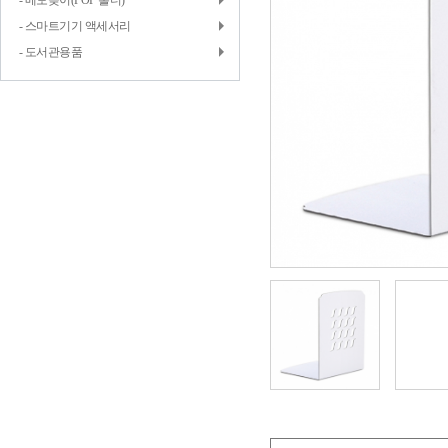
- 메모꽂이(POP 홀더)
- 스마트기기 액세서리
- 도서관용품