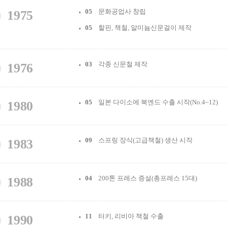
05
문화공업사 창립
1975
05
할핀, 책철, 알미늄신문걸이 제작
03
각종 신문철 제작
1976
05
일본 다이소에 북엔드 수출 시작(No.4~12)
1980
09
스프링 장식(고급책철) 생산 시작
1983
04
200톤 프레스 증설(총프레스 15대)
1988
11
터키, 리비아 책철 수출
1990